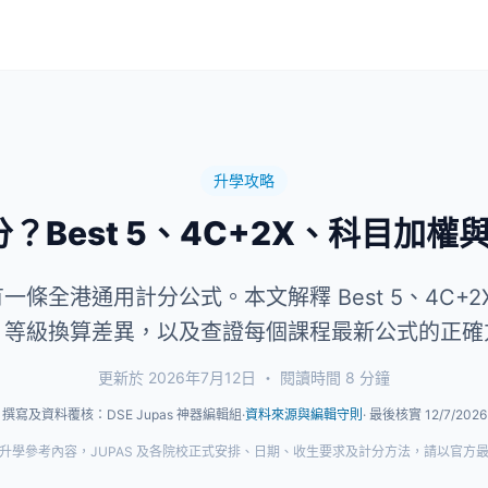
升學攻略
計分？Best 5、4C+2X、科目加
沒有一條全港通用計分公式。本文解釋 Best 5、4C+
、等級換算差異，以及查證每個課程最新公式的正確
更新於 2026年7月12日
・ 閱讀時間 8 分鐘
撰寫及資料覆核：DSE Jupas 神器編輯組
·
資料來源與編輯守則
· 最後核實 12/7/2026
升學參考內容，JUPAS 及各院校正式安排、日期、收生要求及計分方法，請以官方