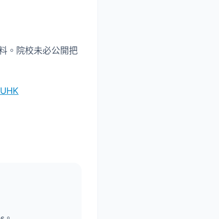
料。院校未必公開把
dUHK
es。